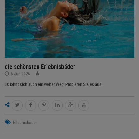
NEWS
TERMINE
ANGEBOTE
JOBS
MEDIEN
die schönsten Erlebnisbäder
6 Jun 2026
KONTAKT
Es lohnt sich auch ein weiter Weg. Probieren Sie es aus.
Erlebnisbäder