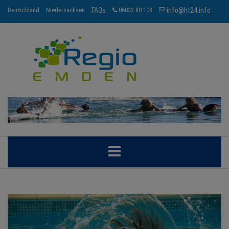
FAQs
info@ht24.info
Deutschland
Niedersachsen
06032 80 108
EMDEN
BRANCHEN