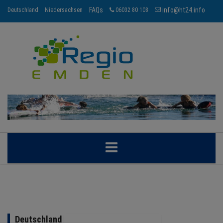
FAQs
info@ht24.info
Deutschland
Niedersachsen
06032 80 108
EMDEN
BRANCHEN
Deutschland