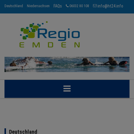
FAQs
info@ht24.info
Deutschland
Niedersachsen
06032 80 108
EMDEN
BRANCHEN
Deutschland