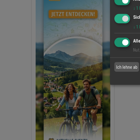
↓
1
Sic
↓
1
All
Nut
Ich lehne ab