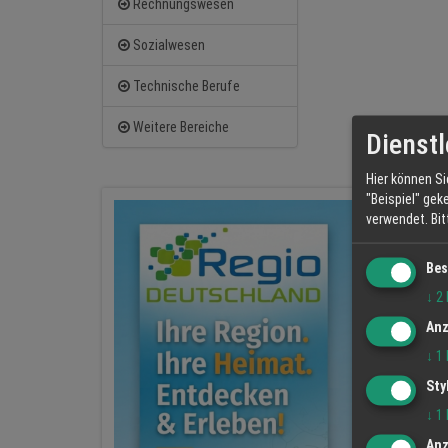
Rechnungswesen
Sozialwesen
Technische Berufe
Weitere Bereiche
Dienstl
Hier können Si
"Beispiel" gek
verwendet.
Bi
Bes
↓
2
Anz
↓
1
Sty
↓
1
Anz