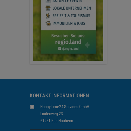
KONTAKT INFORMATIONEN
HappyTime24 Services GmbH
Lindenweg 23
61231 Bad Nauheim