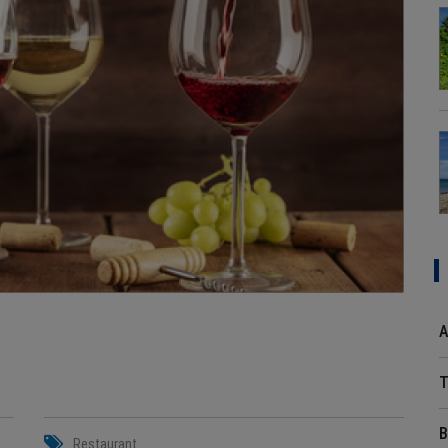
A
T
B
Restaurant