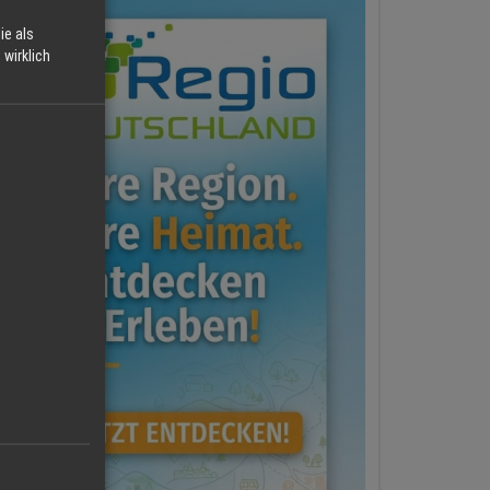
ie als
wirklich