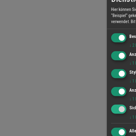
Hier können Si
"Beispiel" gek
verwendet.
Bi
Bes
↓
2
Anz
↓
1
Sty
↓
1
Anz
↓
1
Sic
↓
1
All