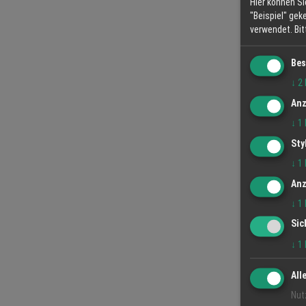
Hier können Si
"Beispiel" gek
verwendet.
Bi
Bes
↓
2
Anz
↓
1
Sty
↓
1
Anz
↓
1
Sic
↓
1
All
Nut