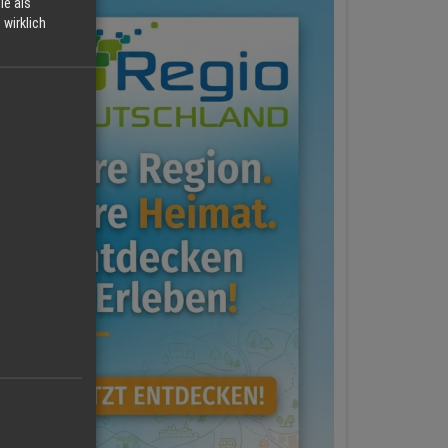
ie als
wirklich