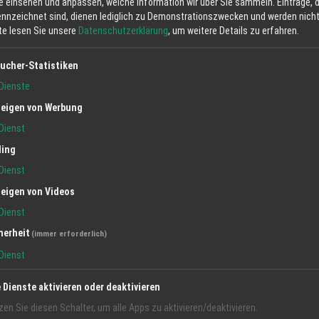
e einsehen und anpassen, welche Information wir über Sie sammeln. Einträge, d
ennzeichnet sind, dienen lediglich zu Demonstrationszwecken und werden nicht 
tte lesen Sie unsere
Datenschutzerklärung
, um weitere Details zu erfahren.
ucher-Statistiken
Dienste
eigen von Werbung
Dienst
ling
Dienst
eigen von Videos
Dienst
herheit
(immer erforderlich)
Dienst
e Dienste aktivieren oder deaktivieren
zen Sie diesen Schalter, um alle Apps zu aktivieren/deaktivieren.