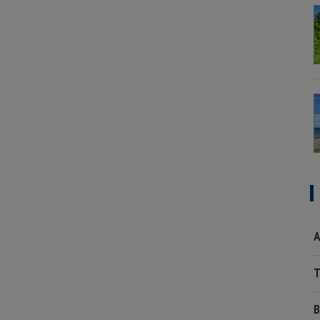
A
T
B