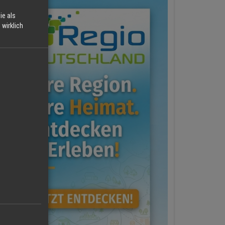
ie als
wirklich