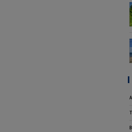
A
T
B