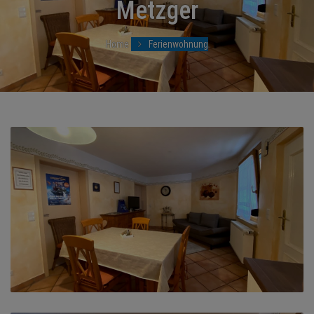
Metzger
NEWS
TERMINE
Home
Ferienwohnung
ANGEBOTE
JOBS
MEDIEN
KONTAKT