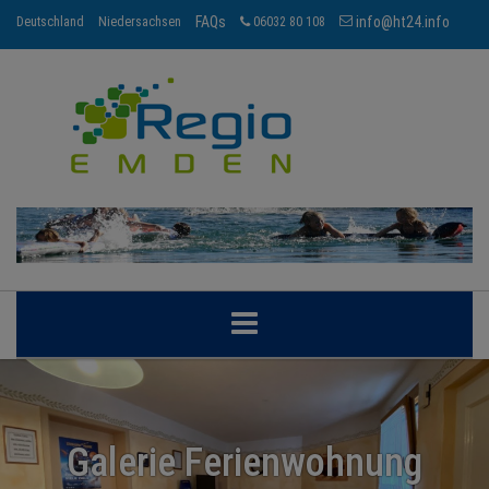
FAQs
info@ht24.info
Deutschland
Niedersachsen
06032 80 108
EMDEN
BRANCHEN
Galerie Ferienwohnung