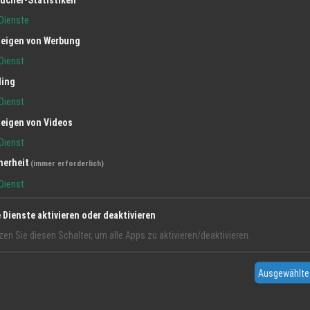
Dienste
eigen von Werbung
Dienst
ling
Dienst
eigen von Videos
Dienst
herheit
(immer erforderlich)
Dienst
e Dienste aktivieren oder deaktivieren
zen Sie diesen Schalter, um alle Apps zu aktivieren/deaktivieren.
Ausgewählte