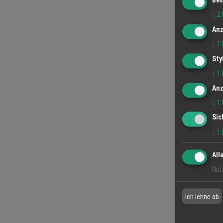
↓
2
Anz
↓
1
Sty
↓
1
Anz
↓
1
Sic
↓
1
All
Nut
Ich lehne ab