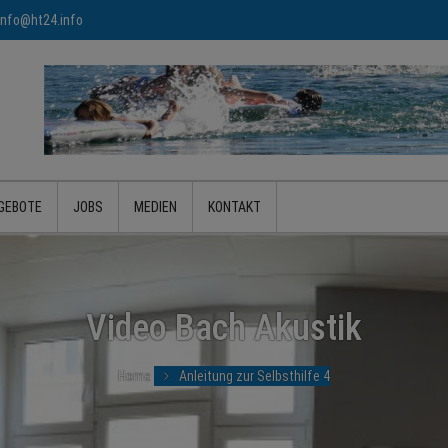
info@ht24.info
GEBOTE
JOBS
MEDIEN
KONTAKT
Video Bach Akustik
Home
Anleitung zur Selbsthilfe 4