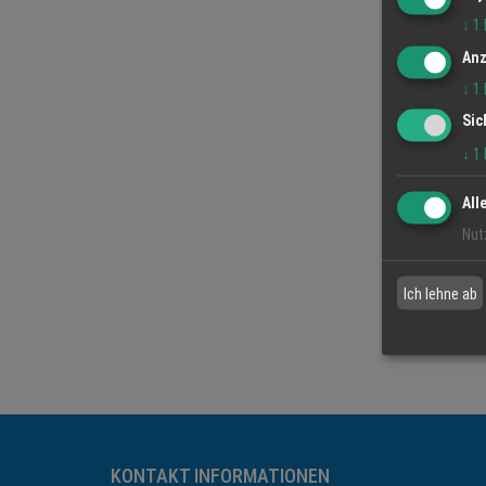
↓
1
Anz
↓
1
Sic
↓
1
All
Nut
Ich lehne ab
KONTAKT INFORMATIONEN