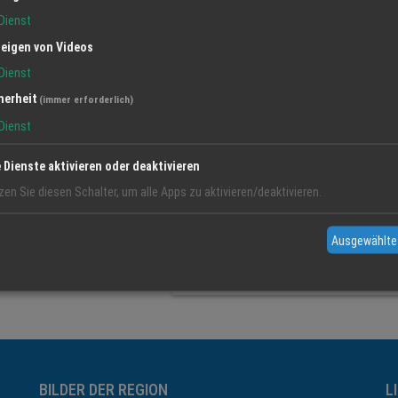
Dienst
eigen von Videos
Dienst
BDS Gewerbeverband Bay
herheit
(immer erforderlich)
Dienst
Übergreifendes Netzwerk für produ
und freie Berufe. Der Bund der Selb
e Dienste aktivieren oder deaktivieren
brachenübergreifende und parteiun
zen Sie diesen Schalter, um alle Apps zu aktivieren/deaktivieren.
mittlere Unternehmen. Der Ortsver
hat 60 Mitglieder. Seine umfangrei
bilden ein solides Fundament für 
Ausgewählte
Unternehmertums des 21. Jahrhun
BILDER DER REGION
L