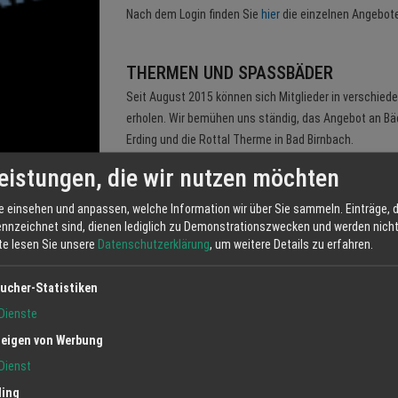
Nach dem Login finden Sie
hier
die einzelnen Angebote
THERMEN UND SPASSBÄDER
Seit August 2015 können sich Mitglieder in verschie
erholen. Wir bemühen uns ständig, das Angebot an Bäd
Erding und die Rottal Therme in Bad Birnbach.
Die Angebote finden eingeloggte Mitglieder
hier
.
eistungen, die wir nutzen möchten
e einsehen und anpassen, welche Information wir über Sie sammeln. Einträge, d
THEATER
ennzeichnet sind, dienen lediglich zu Demonstrationszwecken und werden nicht 
tte lesen Sie unsere
Datenschutzerklärung
, um weitere Details zu erfahren.
Unser aktueller Partner im Kulturbereich ist das Deut
Mitgliedsausweises erhalten Sie günstige Sonderkond
ucher-Statistiken
Detail-Informationen finden Mitglieder
hier.
Dienste
eigen von Werbung
Dienst
Kategorie:
regio, sonderkonditionen
ling