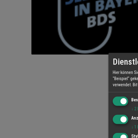
Dienstl
Hier können Si
"Beispiel" gek
verwendet.
Bi
Bes
↓
2
Anz
↓
1
Sty