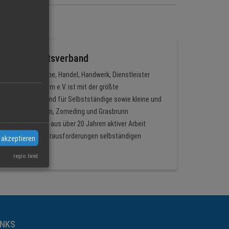
ern e.V. Ortsverband
zierendes Gewerbe, Handel, Handwerk, Dienstleister
stständigen Bayern e.V. ist mit der größte
abhängige Verband für Selbstständige sowie kleine und
band Vaterstetten, Zorneding und Grasbrunn
chen Erfahrungen aus über 20 Jahren aktiver Arbeit
die spannenden Herausforderungen selbständigen
 akzeptieren
derts.
regio.land
INKS