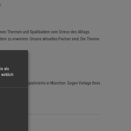
.
denen Thermen und Spaßbädern vom Stress des Alltags
ern zu erweitern. Unsere aktuellen Partner sind: Die Therme
ie als
wirklich
sche Theater mit Spielstätte in München. Gegen Vorlage Ihres
itionen.