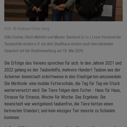
Foto: © Andreas Peter Geng
Silke Fischer, Ulrich Mahlich und Marion Tennhard (v.l.n.r.) vom Vorstand der
Taubenhilfe Achern e.V. vor dem Stadthaus Achern nach dem klärenden
Gespräch mit der Stadtverwaltung am 18. Mai 2026.
Die Erfolge des Vereins sprechen für sich. In den Jahren 2021 und
2022 gelang es der Taubenhilfe, mehrere Hundert Tauben aus der
Acherner Innenstadt schrittweise in den Stadtgarten umzusiedeln.
Die Methode: eine mobile Futterschale, die Tag für Tag ein Stück
weiterversetzt wird. Die Tiere folgen dem Futter - Haus für Haus,
Strasse für Strasse, Woche für Woche. Das Ergebnis: Die
Innenstadt war weitgehend taubenfrei, die Tiere hatten einen
betreuten Standort, und kein einziges Tier musste zu Schaden
kommen.