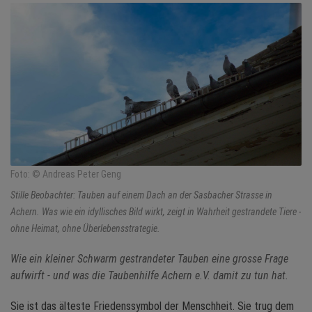
NEWS
TERMINE
ANGEBOTE
JOBS
MEDIEN
Foto: © Andreas Peter Geng
KONTAKT
Stille Beobachter: Tauben auf einem Dach an der Sasbacher Strasse in
Achern. Was wie ein idyllisches Bild wirkt, zeigt in Wahrheit gestrandete Tiere -
ohne Heimat, ohne Überlebensstrategie.
Wie ein kleiner Schwarm gestrandeter Tauben eine grosse Frage
aufwirft - und was die Taubenhilfe Achern e.V. damit zu tun hat.
Sie ist das älteste Friedenssymbol der Menschheit. Sie trug dem