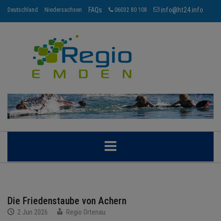
FAQs
info@ht24.info
Deutschland
Niedersachsen
06032 80 108
EMDEN
Die Friedenstaube von Achern
BRANCHEN
2 Jun 2026
Regio Ortenau