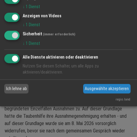
Auslegung, dass Kommunen für diese Tiere eine
↓
1
Dienst
tierschutzrechtliche Mitverantwortung tragen. Ein blosses
Anzeigen von Videos
Fütterungsverbot ohne gleichzeitige Versorgungsalternative sei
↓
1
Dienst
vor diesem Hintergrund kaum tragfähig. Ein Verwaltungsgericht in
Schwerin hatte 2020 zudem festgestellt, dass Tauben nicht als
Sicherheit
(immer erforderlich)
Gesundheitsschädlinge im Sinne des Infektionsschutzgesetzes
↓
1
Dienst
einzustufen seien.
Alle Dienste aktivieren oder deaktivieren
Seit 2002 hat der Tierschutz Verfassungsrang. Artikel 20a des
Nutzen Sie diesen Schalter, um alle Apps zu
Grundgesetzes verpflichtet den Staat, Tiere als Mitgeschöpfe zu
aktivieren/deaktivieren.
schützen.
Die Stadt Achern bewegt sich in einem klar geregelten Rahmen:
Ich lehne ab
Ausgewählte akzeptieren
Nach § 8 Absatz 3 der städtischen Polizeiverordnung ist das
regio.land
Füttern von Tauben grundsätzlich untersagt, § 13 lässt in
begründeten Einzelfällen Ausnahmen zu. Auf dieser Grundlage
hatte die Taubenhilfe ihre Ausnahmegenehmigung erhalten - und
auf dieser Grundlage wurde sie am 8. Mai 2026 vorsorglich
widerrufen, bevor sie nach dem gemeinsamen Gespräch wieder