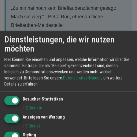
„Zu mir hat noch kein Brieftaubenzüchter gesagt:
Mach sie weg." - Petra Burr, ehrenamtliche
Brieftauben-Meldestelle
Dienstleistungen, die wir nutzen
Was fehle, sei mehr Wissen über die unterschiedlichen
möchten
Taubenarten - und mehr Bereitschaft, miteinander zu sprechen
statt übereinander.
Hier können Sie einsehen und anpassen, welche Information wir über Sie
sammeln. Einträge, die als "Beispiel" gekennzeichnet sind, dienen
lediglich zu Demonstrationszwecken und werden nicht wirklich
Teil 7: Was das Recht sagt
verwendet.
Bitte lesen Sie unsere
Datenschutzerklärung
, um weitere
Juristisch betreten Stadt und Verein in Achern kein
Details zu erfahren.
unbeschriebenes Gebiet. Der Rechtsanwalt Dr. Eisenhart von
Loeper, ausgewiesener Experte für Tierschutzrecht, hat die Lage
Besucher-Statistiken
2021 in einer umfassenden Abhandlung zusammengefasst. Sein
↓
2
Dienste
Ausgangspunkt: ein Urteil des Bundesverwaltungsgerichts vom 26.
Anzeigen von Werbung
April 2018 (Az. 3 C 24/16), nach dem Stadttauben als
↓
1
Dienst
Nachkommen ausgesetzter oder verflogener Haustauben rechtlich
dem Fundrecht unterliegen. Daraus folgt nach von Loepers
Styling