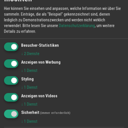
KONTAKT INFORMATIONEN
Hier können Sie einsehen und anpassen, welche Information wir über Sie
sammeln. Einträge, die als "Beispiel" gekennzeichnet sind, dienen
HappyTime24 Services GmbH
lediglich zu Demonstrationszwecken und werden nicht wirklich
Lindenweg 23
verwendet.
Bitte lesen Sie unsere
Datenschutzerklärung
, um weitere
61231 Bad Nauheim
Details zu erfahren.
Besucher-Statistiken
Telefon: 06032 80 108
Telefax: 06032 84 590
↓
2
Dienste
Anzeigen von Werbung
Email:
info@ht24.info
↓
1
Dienst
Styling
Impressum
↓
1
Dienst
Anzeigen von Videos
↓
1
Dienst
BILDER DER REGION
Sicherheit
(immer erforderlich)
↓
1
Dienst