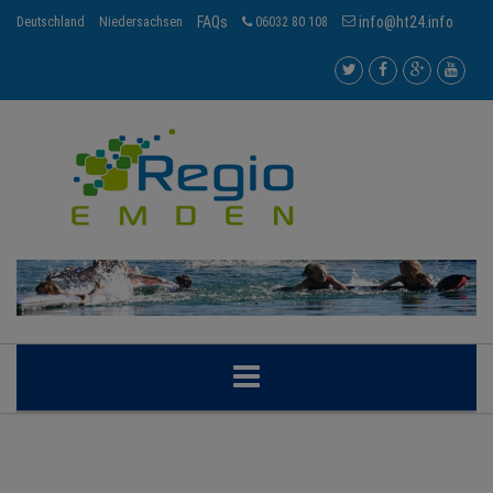
FAQs
info@ht24.info
Deutschland
Niedersachsen
06032 80 108
EMDEN