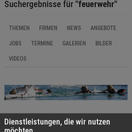
BRANCHEN
Suchergebnisse für
"feuerwehr"
NEWS
THEMEN
FIRMEN
NEWS
ANGEBOTE
TERMINE
JOBS
TERMINE
GALERIEN
BILDER
ANGEBOTE
VIDEOS
JOBS
MEDIEN
KONTAKT
Dienstleistungen, die wir nutzen
möchten