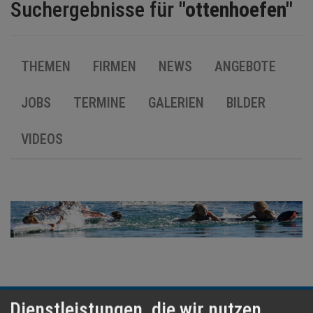
BRANCHEN
Suchergebnisse für
"ottenhoefen"
NEWS
THEMEN
FIRMEN
NEWS
ANGEBOTE
TERMINE
JOBS
TERMINE
GALERIEN
BILDER
ANGEBOTE
VIDEOS
JOBS
MEDIEN
KONTAKT
Dienstleistungen, die wir nutzen