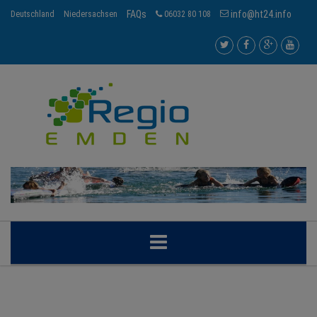
FAQs
info@ht24.info
Deutschland
Niedersachsen
06032 80 108
EMDEN