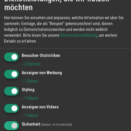
KONTAKT INFORMATIONEN
möchten
HappyTime24 Services GmbH
Hier können Sie einsehen und anpassen, welche Information wir über Sie
sammeln. Einträge, die als "Beispiel" gekennzeichnet sind, dienen
Lindenweg 23
lediglich zu Demonstrationszwecken und werden nicht wirklich
61231 Bad Nauheim
verwendet.
Bitte lesen Sie unsere
Datenschutzerklärung
, um weitere
Details zu erfahren.
Telefon: 06032 80 108
Telefax: 06032 84 590
Besucher-Statistiken
↓
2
Dienste
Email:
info@ht24.info
Anzeigen von Werbung
↓
1
Dienst
Impressum
Styling
↓
1
Dienst
Anzeigen von Videos
BILDER DER REGION
↓
1
Dienst
Sicherheit
(immer erforderlich)