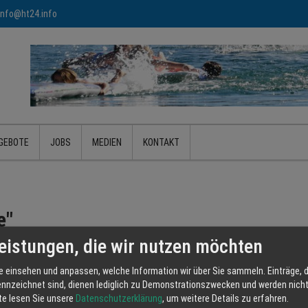
info@ht24.info
GEBOTE
JOBS
MEDIEN
KONTAKT
e"
eistungen, die wir nutzen möchten
e einsehen und anpassen, welche Information wir über Sie sammeln. Einträge, d
BOTE
JOBS
TERMINE
GALERIEN
BILDER
ennzeichnet sind, dienen lediglich zu Demonstrationszwecken und werden nicht 
tte lesen Sie unsere
Datenschutzerklärung
, um weitere Details zu erfahren.