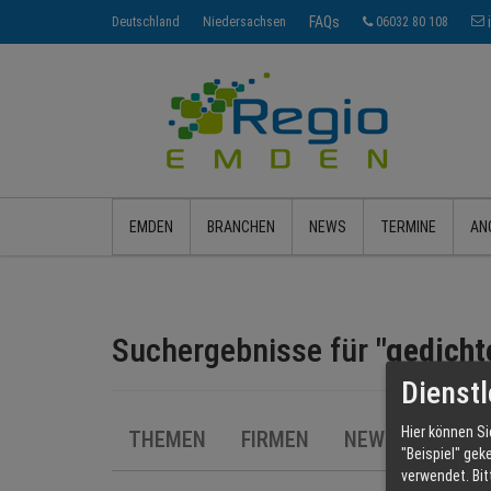
FAQs
Deutschland
Niedersachsen
06032 80 108
EMDEN
BRANCHEN
NEWS
TERMINE
AN
Suchergebnisse für
"gedicht
Dienstl
Hier können Si
THEMEN
FIRMEN
NEWS
ANGE
"Beispiel" gek
verwendet.
Bi