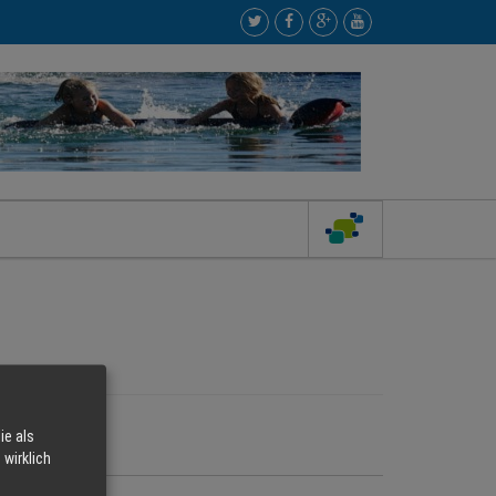
ie als
VIDEOS
wirklich