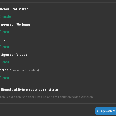
ucher-Statistiken
Dienste
eigen von Werbung
Dienst
ling
Dienst
eigen von Videos
BILDER DER REGION
L
Dienst
herheit
(immer erforderlich)
Dienst
e Dienste aktivieren oder deaktivieren
zen Sie diesen Schalter, um alle Apps zu aktivieren/deaktivieren.
Ausgewählte