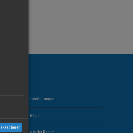
INKS
Branchen
Events und Veranstaltungen
News aus der Region
 akzeptieren
Jobangebote aus der Region