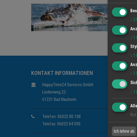
Bes
↓
2
Anz
↓
1
Sty
↓
1
Anz
KONTAKT INFORMATIONEN
↓
1
Sic
HappyTime24 Services GmbH
↓
1
Lindenweg 23
61231 Bad Nauheim
All
Nut
Telefon: 06032 80 108
Telefax: 06032 84 590
Ich lehne ab