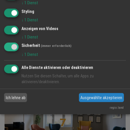
↓
1
Dienst
Styling
↓
1
Dienst
Anzeigen von Videos
↓
1
Dienst
Sicherheit
(immer erforderlich)
↓
1
Dienst
Alle Dienste aktivieren oder deaktivieren
Imagefilm
Nutzen Sie diesen Schalter, um alle Apps zu
16 Feb 2026
aktivieren/deaktivieren.
Bach Akustik
Ich lehne ab
Ausgewählte akzeptieren
regio.land