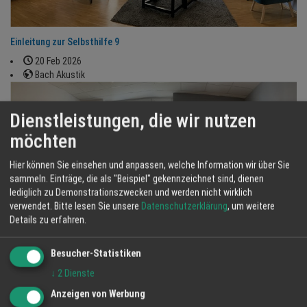
Einleitung zur Selbsthilfe 9
20 Feb 2026
Bach Akustik
Dienstleistungen, die wir nutzen
möchten
Hier können Sie einsehen und anpassen, welche Information wir über Sie
sammeln. Einträge, die als "Beispiel" gekennzeichnet sind, dienen
lediglich zu Demonstrationszwecken und werden nicht wirklich
verwendet.
Bitte lesen Sie unsere
Datenschutzerklärung
, um weitere
Details zu erfahren.
Besucher-Statistiken
Anleitung zur Selbsthilfe 4
↓
2
Dienste
16 Feb 2026
Bach Akustik
Anzeigen von Werbung