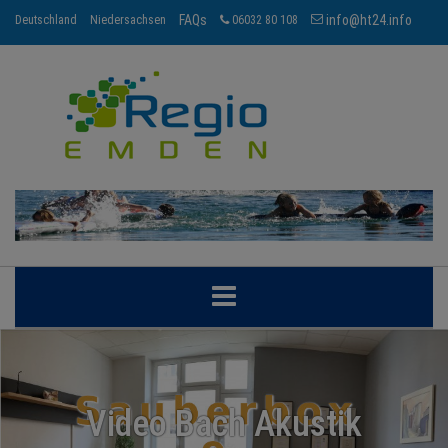
FAQs
info@ht24.info
Deutschland
Niedersachsen
06032 80 108
EMDEN
BRANCHEN
Video Bach Akustik